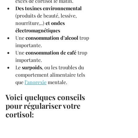
excès de cortisol le matin.
Des toxines environnemental
(produits de beauté, lessive, 
nourriture,..) 
et ondes 
électromagnétiques 
Une 
consommation d’alcool 
trop 
importante.
Une 
consommation de café 
trop 
importante.
Le 
surpoids
, ou les troubles du 
comportement alimentaire tels 
que 
l’anorexie
 mentale.
Voici quelques conseils 
pour régulariser votre 
cortisol: