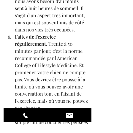
nous avons besoin d'au moins 
sept à huit heures de sommeil. Il 
s'agit d'un aspect très important, 
mais qui est souvent mis de côté 
dans nos vies très occupées.
Faites de l'exercice 
régulièrement
. Trente à 50 
minutes par jour, c'est la norme 
recommandée par l'American 
College of Lifestyle Medicine. Et 
promener votre chien ne compte 
pas. Vous devriez être poussé à la 
limite où vous pouvez avoir une 
conversation tout en faisant de 
l'exercice, mais où vous ne pouvez 
pas chanter.
Écrire dans un journal.
 Parfois, le 
simple fait de coucher ses pensées 
sur le papier est utile. S'il s'agit de 