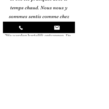
temps chaud. Nous nous y
sommes sentis comme chez
nous"
"We werden hartelijk ontvangen. De
ruimte was comfortabel en heel
mooi ingericht. Het zwembad en de
bar waren heel mooi en kwamen
goed van pas met het warme weer.
We voelden ons er erg thuis"