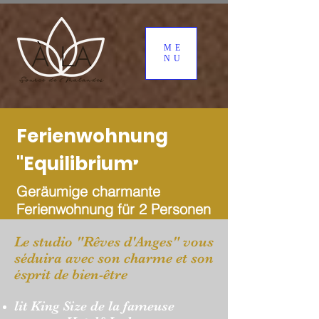
ME
NU
Ferienwohnung
"Equilibrium
"
Geräumige charmante
Ferienwohnung für 2 Personen
Le studio "Rêves d'Anges" vous
séduira avec son charme et son
ésprit de bien-être
lit King Size de la fameuse