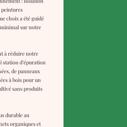
onnement : isolation
t peintures
ue choix a été guidé
t minimal sur notre
nt à réduire notre
 station d’épuration
sées, de panneaux
ées à bois pour un
ultivé sans produits
us durable au
hets organiques et